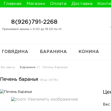
Главная
Магазин
Оплата
Доставка
Конта
8(926)791-2268
Принимаем заказы с 9.00 до 18.00 пн-пт
ГОВЯДИНА
БАРАНИНА
КОНИНА
Вы здесь:
Баранина
>>
Печень баранья
Печень баранья
(Код:
0076
)
Це
Увеличить изображение
Вес